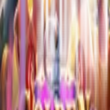
Sebagai platform yang telah terbukti terpercaya selama
bertahun-tahun, HOKTOTO memiliki reputasi yang solid
di dunia
togel online
. Kami tidak hanya menawarkan
berbagai jenis permainan dengan odds terbaik, tetapi
juga sistem pembayaran yang cepat dan aman. Setiap
kemenangan dijamin dibayar tepat waktu tanpa
potongan, menjadikan HOKTOTO sebagai situs togel
yang dapat diandalkan oleh setiap pemain.
Di HOKTOTO, kami percaya bahwa keberuntungan
harus didukung oleh data dan strategi. Itulah mengapa
kami menyediakan
fitur analisis
data yang lengkap,
memberikan Anda informasi dan prediksi yang dapat
membantu merumuskan taruhan yang lebih baik.
Dengan berbagai alat dan sistem prediksi yang kami
tawarkan, Anda tidak hanya bergantung pada
keberuntungan, tetapi juga pada strategi yang matang.