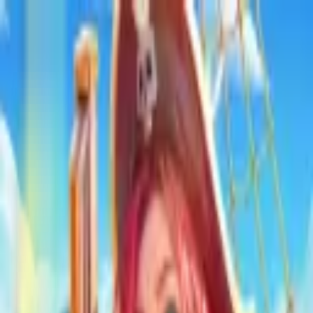
Daftar
Masuk
casino
Cari Permainan
limbo+
spire+
duck hunters
super sic bo
fire in the hole 3
crash game
for you
slot
live casino
4
arcade
fishing
2603
635
104
21
Provider :
5G Gaming
Filter :
TERKENAL
TAUROS GO
5G Gaming