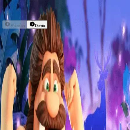
Daftar
Masuk
Mainkan
Demo
GIVE ME FIRE
fivegaming
kembali
HOKTOTO: Gabung
Sekarang dan Buktikan
Sendiri Mengapa Kami
Selalu Jadi Pilihan
Mengapa
HOKTOTO
selalu menjadi pilihan utama bagi
para pemain togel online? Jawabannya sederhana: kami
menawarkan pengalaman bermain yang tak tertandingi,
dukungan yang andal, serta sistem yang transparan dan