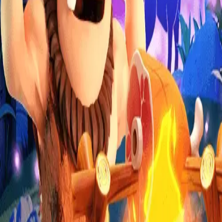
aman. Kami terus berinovasi untuk memberikan
pelayanan terbaik kepada setiap pemain, sehingga Anda
bisa menikmati pengalaman bermain yang
menyenangkan setiap kali memasang taruhan.
Sebagai platform yang telah terbukti terpercaya selama
bertahun-tahun, HOKTOTO memiliki reputasi yang solid
di dunia
togel online
. Kami tidak hanya menawarkan
berbagai jenis permainan dengan odds terbaik, tetapi
juga sistem pembayaran yang cepat dan aman. Setiap
kemenangan dijamin dibayar tepat waktu tanpa
potongan, menjadikan HOKTOTO sebagai situs togel
yang dapat diandalkan oleh setiap pemain.
Di HOKTOTO, kami percaya bahwa keberuntungan
harus didukung oleh data dan strategi. Itulah mengapa
kami menyediakan
fitur analisis
data yang lengkap,
memberikan Anda informasi dan prediksi yang dapat
membantu merumuskan taruhan yang lebih baik.