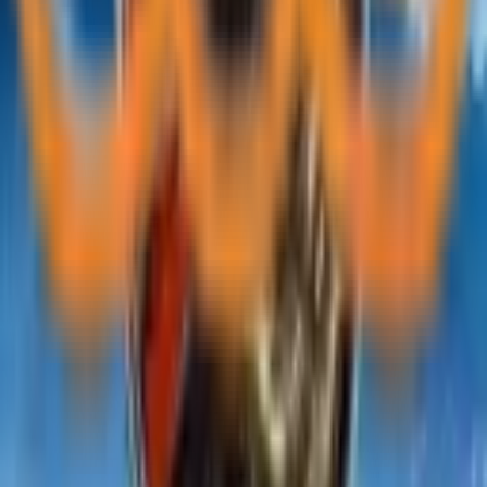
pelayanan terbaik kepada setiap pemain, sehingga Anda
bisa menikmati pengalaman bermain yang
menyenangkan setiap kali memasang taruhan.
Sebagai platform yang telah terbukti terpercaya selama
bertahun-tahun, HOKTOTO memiliki reputasi yang solid
di dunia
togel online
. Kami tidak hanya menawarkan
berbagai jenis permainan dengan odds terbaik, tetapi
juga sistem pembayaran yang cepat dan aman. Setiap
kemenangan dijamin dibayar tepat waktu tanpa
potongan, menjadikan HOKTOTO sebagai situs togel
yang dapat diandalkan oleh setiap pemain.
Di HOKTOTO, kami percaya bahwa keberuntungan
harus didukung oleh data dan strategi. Itulah mengapa
kami menyediakan
fitur analisis
data yang lengkap,
memberikan Anda informasi dan prediksi yang dapat
membantu merumuskan taruhan yang lebih baik.
Dengan berbagai alat dan sistem prediksi yang kami
tawarkan, Anda tidak hanya bergantung pada