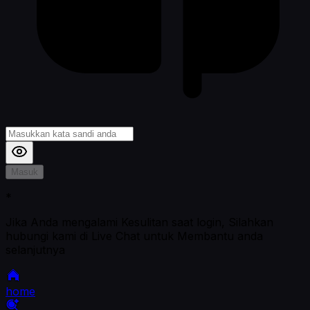
Masuk
*
Jika Anda mengalami Kesulitan saat login, Silahkan
hubungi kami di Live Chat untuk Membantu anda
selanjutnya
home