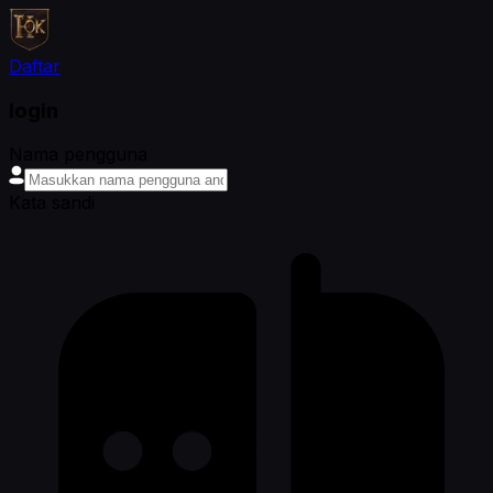
Daftar
login
Nama pengguna
Kata sandi