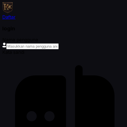
Daftar
login
Nama pengguna
Kata sandi