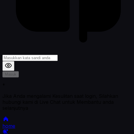
Masuk
*
Jika Anda mengalami Kesulitan saat login, Silahkan
hubungi kami di Live Chat untuk Membantu anda
selanjutnya
home