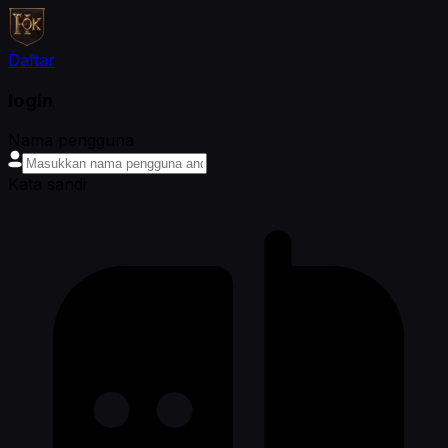
Daftar
login
Nama pengguna
Kata sandi