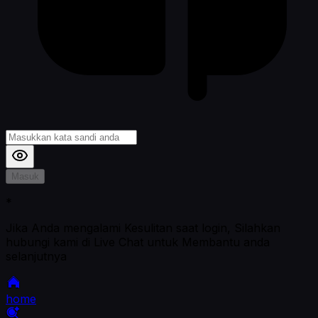
Masuk
*
Jika Anda mengalami Kesulitan saat login, Silahkan
hubungi kami di Live Chat untuk Membantu anda
selanjutnya
home