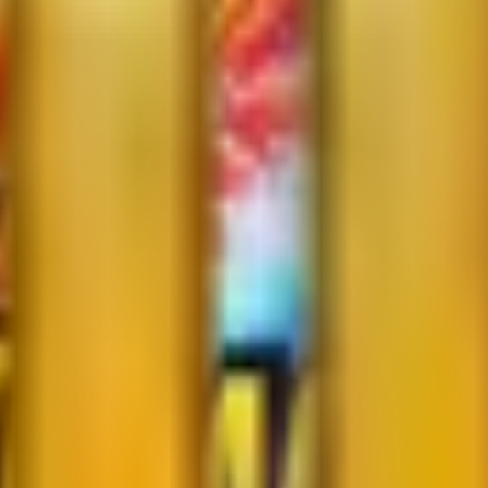
dan Buktikan Sendiri Mengap
para pemain togel online? Jawabannya sederhana: kami men
aman. Kami terus berinovasi untuk memberikan pelayanan t
p kali memasang taruhan.
bertahun-tahun, HOKTOTO memiliki reputasi yang solid di 
 pembayaran yang cepat dan aman. Setiap kemenangan dijam
setiap pemain.