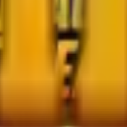
idukung oleh data dan strategi. Itulah mengapa kami me
skan taruhan yang lebih baik. Dengan berbagai alat dan s
i yang matang.
agi pemain baru dan
bonus loyalitas
bagi pemain setia. K
l, serta pelayanan pelanggan yang siap membantu kapan s
iri mengapa kami selalu menjadi pilihan utama. Nikmati 
enang lebih besar dan jadilah bagian dari komunitas toge