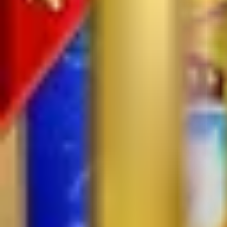
God Of Martial
Jili
Hot Chilli
Jili
Fortune Tree
Jili
Gem Party
Jili
Lucky Ball
Jili
Hyper Burst
Jili
Jungle King
Jili
Shanghai Beauty
Jili
Fa Fa Fa
Jili
Candy Baby
Jili
Hawaii Beauty
Jili
SevenSevenSeven
Jili
Bubble Beauty
Jili
FortunePig
Jili
Crazy777
Jili
Bao boon chin
Jili
Night City
Jili
Fengshen
Jili
Crazy FaFaFa
Jili
XiYangYang
Jili
Diamond Party
Jili
Golden Bank
Jili
Dragon Treasure
Jili