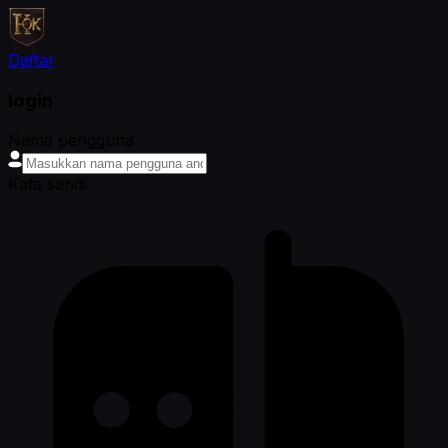
Daftar
login
Nama pengguna
Kata sandi