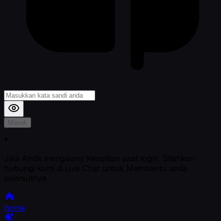
Masuk
*
Jika Anda mengalami Kesulitan saat login, Silahkan
hubungi kami di Live Chat untuk Membantu anda
selanjutnya
home