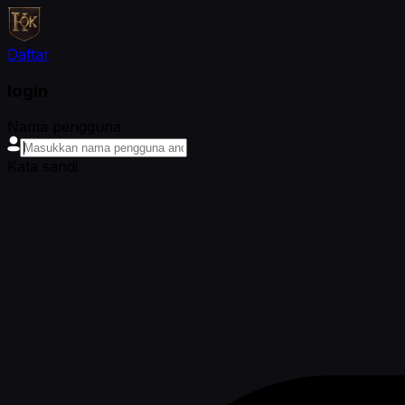
Daftar
login
Nama pengguna
Kata sandi