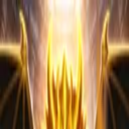
Daftar
Masuk
casino
Cari Permainan
limbo+
spire+
duck hunters
clash of clans super rich
mines+
crash game
for you
slot
live casino
4
arcade
fishing
2603
635
104
21
Provider :
Pragmatic Play
Filter :
TERKENAL
Fury of Anubis
Pragmatic Play