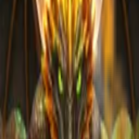
Gates of Olympus 1000
Pragmatic Play
Mahjong Wins Triple Pot
Pragmatic Play
Gates of Olympus Super Scatter
Pragmatic Play
Rujak Bonanza 1000
Pragmatic Play
Mahjong Wins 3 - Black Scatter
Pragmatic Play
Starlight Princess 1000
Pragmatic Play
Mahjong Wins 2
Pragmatic Play
Gates of Olympus
Pragmatic Play
Jade Legends
Pragmatic Play
Sweet Bonanza 1000
Pragmatic Play
Sweet Bonanza 2500
Pragmatic Play
Starlight Princess Super Scatter
Pragmatic Play
Gates of Gatot Kaca 1000
Pragmatic Play
Luxury of Olympus
Pragmatic Play
Fortune of Olympus
Pragmatic Play
Starlight Princess
Pragmatic Play
Sweet Bonanza
Pragmatic Play
Gates of Gatot Kaca Super Scatter
Pragmatic Play
Sugar Rush 1000
Pragmatic Play
Candy Rush
Pragmatic Play
Cosmic Clusters!
Pragmatic Play
Out of the Woods
Pragmatic Play
Sleeping Dragon Ultra Dark
Pragmatic Play