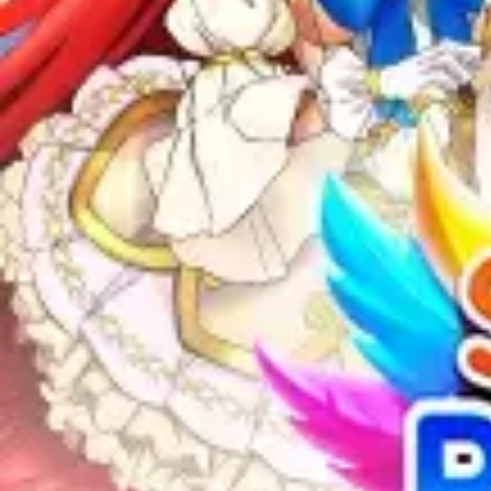
Di HOKTOTO, kami percaya bahwa keberuntungan harus d
Anda informasi dan prediksi yang dapat membantu merumu
bergantung pada keberuntungan, tetapi juga pada strateg
Selain itu, HOKTOTO memberikan bonus yang menarik b
memberikan akses mudah ke semua fitur dan pasaran toge
selalu jadi pilihan utama di dunia togel online.
Gabung dengan HOKTOTO sekarang juga dan buktikan send
bermain yang aman serta menyenangkan. Raih kesempatan m
Lihat Semua
home
explore