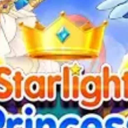
idukung oleh data dan strategi. Itulah mengapa kami me
skan taruhan yang lebih baik. Dengan berbagai alat dan s
i yang matang.
agi pemain baru dan
bonus loyalitas
bagi pemain setia. K
l, serta pelayanan pelanggan yang siap membantu kapan s
iri mengapa kami selalu menjadi pilihan utama. Nikmati 
enang lebih besar dan jadilah bagian dari komunitas toge