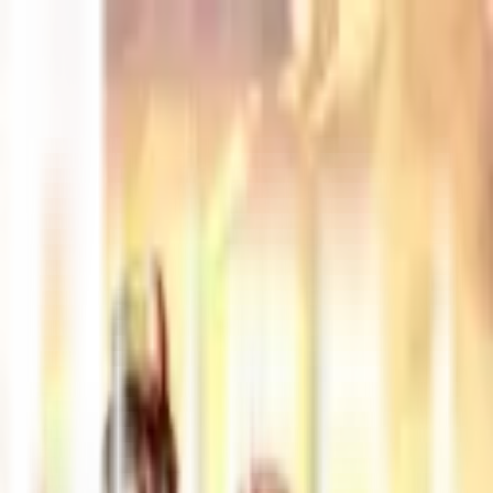
Daftar
Masuk
casino
Cari Permainan
plinko+
all stars - world cup 2026
lightning baccarat
mines+
clash of clans super scatter super rich
crash game
for you
slot
live casino
4
arcade
fishing
2603
635
104
21
Provider :
Ameba
Filter :
TERKENAL
Cai Shen
Ameba