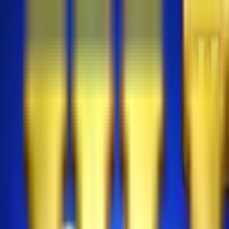
Daftar
Masuk
casino
Cari Permainan
all stars - world cup 2026
duck hunters
tombstone rip
spire+
clash of clans super rich
crash game
for you
slot
live casino
4
arcade
fishing
2603
635
104
21
Provider :
Jili
Filter :
TERKENAL
Sic Bo
Jili