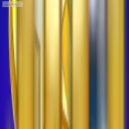
Loading...
24
/
34
Game
Page
1
of
2
HOKTOTO: Gabung
Sekarang dan Buktikan
Sendiri Mengapa Kami
Selalu Jadi Pilihan
Mengapa
HOKTOTO
selalu menjadi pilihan utama bagi
para pemain togel online? Jawabannya sederhana: kami
menawarkan pengalaman bermain yang tak tertandingi,
dukungan yang andal, serta sistem yang transparan dan
aman. Kami terus berinovasi untuk memberikan