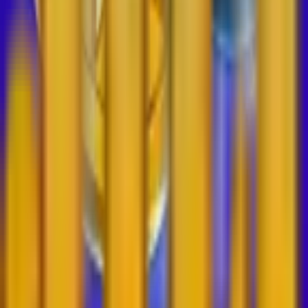
pelayanan terbaik kepada setiap pemain, sehingga Anda
bisa menikmati pengalaman bermain yang
menyenangkan setiap kali memasang taruhan.
Sebagai platform yang telah terbukti terpercaya selama
bertahun-tahun, HOKTOTO memiliki reputasi yang solid
di dunia
togel online
. Kami tidak hanya menawarkan
berbagai jenis permainan dengan odds terbaik, tetapi
juga sistem pembayaran yang cepat dan aman. Setiap
kemenangan dijamin dibayar tepat waktu tanpa
potongan, menjadikan HOKTOTO sebagai situs togel
yang dapat diandalkan oleh setiap pemain.
Di HOKTOTO, kami percaya bahwa keberuntungan
harus didukung oleh data dan strategi. Itulah mengapa
kami menyediakan
fitur analisis
data yang lengkap,
memberikan Anda informasi dan prediksi yang dapat
membantu merumuskan taruhan yang lebih baik.
Dengan berbagai alat dan sistem prediksi yang kami
tawarkan, Anda tidak hanya bergantung pada