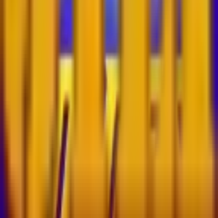
keberuntungan, tetapi juga pada strategi yang matang.
Selain itu, HOKTOTO memberikan bonus yang menarik
bagi pemain baru dan
bonus loyalitas
bagi pemain setia.
Kami mengutamakan kenyamanan pemain dengan
memberikan akses mudah ke semua fitur dan pasaran
togel, serta pelayanan pelanggan yang siap membantu
kapan saja. Dengan semua keunggulan ini, tak heran jika
kami selalu jadi pilihan utama di dunia togel online.
Gabung dengan HOKTOTO sekarang juga dan buktikan
sendiri mengapa kami selalu menjadi pilihan utama.
Nikmati berbagai keuntungan,
fasilitas canggih
, dan
pengalaman bermain yang aman serta menyenangkan.
Raih kesempatan menang lebih besar dan jadilah bagian
dari komunitas togel online terbaik!
Lihat Semua