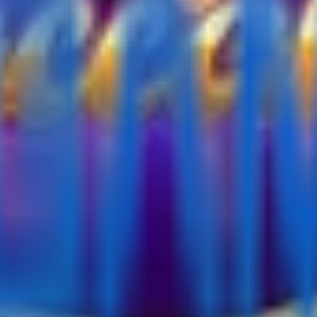
setiap pemain.
idukung oleh data dan strategi. Itulah mengapa kami me
skan taruhan yang lebih baik. Dengan berbagai alat dan s
i yang matang.
agi pemain baru dan
bonus loyalitas
bagi pemain setia. K
l, serta pelayanan pelanggan yang siap membantu kapan s
iri mengapa kami selalu menjadi pilihan utama. Nikmati 
enang lebih besar dan jadilah bagian dari komunitas toge