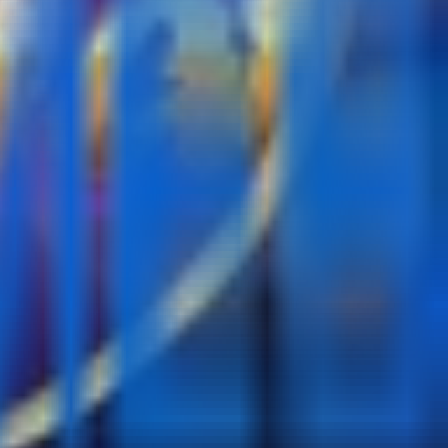
nyediakan
fitur analisis
data yang lengkap, memberikan
istem prediksi yang kami tawarkan, Anda tidak hanya
ami mengutamakan kenyamanan pemain dengan
aja. Dengan semua keunggulan ini, tak heran jika kami
berbagai keuntungan,
fasilitas canggih
, dan pengalaman
l online terbaik!