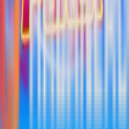
yang dapat diandalkan oleh setiap pemain.
Di HOKTOTO, kami percaya bahwa keberuntungan
harus didukung oleh data dan strategi. Itulah mengapa
kami menyediakan
fitur analisis
data yang lengkap,
memberikan Anda informasi dan prediksi yang dapat
membantu merumuskan taruhan yang lebih baik.
Dengan berbagai alat dan sistem prediksi yang kami
tawarkan, Anda tidak hanya bergantung pada
keberuntungan, tetapi juga pada strategi yang matang.
Selain itu, HOKTOTO memberikan bonus yang menarik
bagi pemain baru dan
bonus loyalitas
bagi pemain setia.
Kami mengutamakan kenyamanan pemain dengan
memberikan akses mudah ke semua fitur dan pasaran
togel, serta pelayanan pelanggan yang siap membantu
kapan saja. Dengan semua keunggulan ini, tak heran jika
kami selalu jadi pilihan utama di dunia togel online.