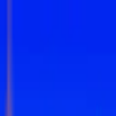
Daftar
Masuk
poker
Cari Permainan
Provider :
Habanero
Tens or Better 50 Hand
Habanero
Tens or Better 100 Hand
Habanero
Tens or Better 1 Hand
Habanero
Tens or Better 5 Hand
Habanero
Tens or Better 10 Hand
Habanero
Joker Poker 5 Hand
Habanero
Joker Poker 10 Hand
Habanero
Joker Poker 50 Hand
Habanero
Joker Poker 100 Hand
Habanero
Double Double Bonus Poker 100 Hand
Habanero
Joker Poker 1 Hand
Habanero
Double Double Bonus Poker 5 Hand
Habanero
Double Double Bonus Poker 10 Hand
Habanero