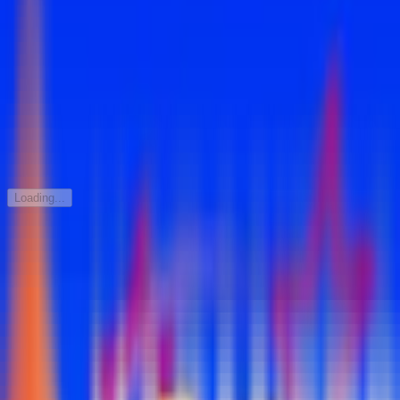
Double Double Bonus Poker 50 Hand
Habanero
Double Bonus Poker 100 Hand
Habanero
Double Double Bonus Poker 1 Hand
Habanero
Double Bonus Poker 10 Hand
Habanero
Double Bonus Poker 50 Hand
Habanero
Bonus Poker 50 Hand
Habanero
Bonus Poker 100 Hand
Habanero
Double Bonus Poker 1 Hand
Habanero
Double Bonus Poker 5 Hand
Habanero
Bonus Poker 5 Hand
Habanero
Bonus Poker 10 Hand
Habanero
Loading...
24
/
50
Game
Page
1
of
3
HOKTOTO: Gabung
Sekarang dan Buktikan
Sendiri Mengapa Kami