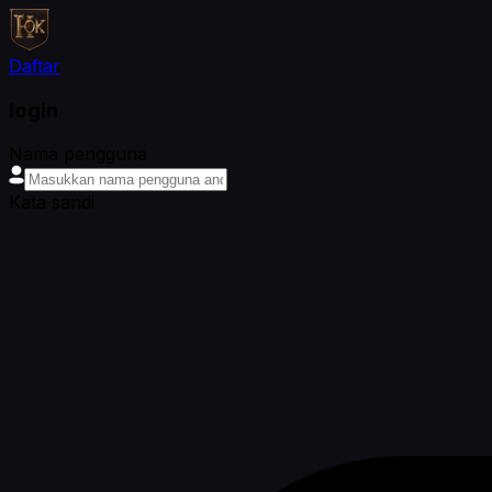
Daftar
login
Nama pengguna
Kata sandi