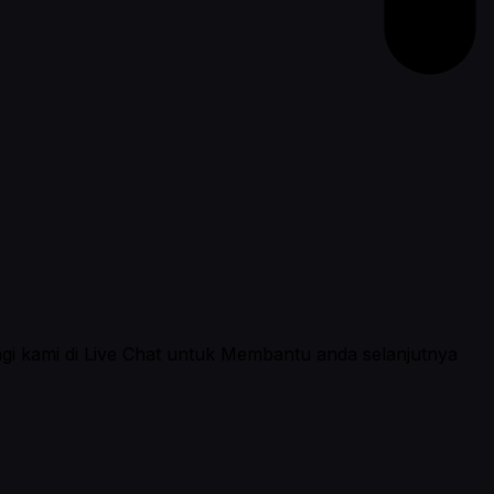
ngi kami di Live Chat untuk Membantu anda selanjutnya