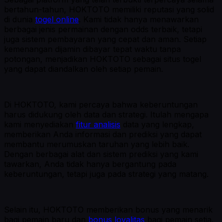
bertahun-tahun, HOKTOTO memiliki reputasi yang solid
di dunia
togel online
. Kami tidak hanya menawarkan
berbagai jenis permainan dengan odds terbaik, tetapi
juga sistem pembayaran yang cepat dan aman. Setiap
kemenangan dijamin dibayar tepat waktu tanpa
potongan, menjadikan HOKTOTO sebagai situs togel
yang dapat diandalkan oleh setiap pemain.
Di HOKTOTO, kami percaya bahwa keberuntungan
harus didukung oleh data dan strategi. Itulah mengapa
kami menyediakan
fitur analisis
data yang lengkap,
memberikan Anda informasi dan prediksi yang dapat
membantu merumuskan taruhan yang lebih baik.
Dengan berbagai alat dan sistem prediksi yang kami
tawarkan, Anda tidak hanya bergantung pada
keberuntungan, tetapi juga pada strategi yang matang.
Selain itu, HOKTOTO memberikan bonus yang menarik
bagi pemain baru dan
bonus loyalitas
bagi pemain setia.