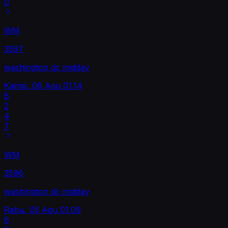
0
WM
3597
washington dc midday
Kamis, 06 Agu
01.14
8
2
4
7
WM
3596
washington dc midday
Rabu, 05 Agu
01.09
6