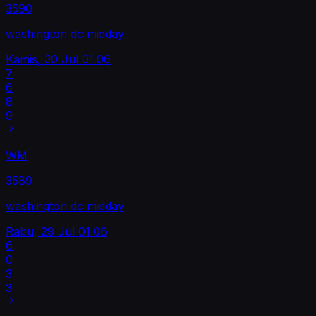
3590
washington dc midday
Kamis, 30 Jul
01.06
7
6
8
9
WM
3589
washington dc midday
Rabu, 29 Jul
01.06
6
0
3
3