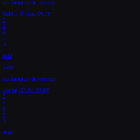
washington dc midday
Sabtu, 01 Agu
01.08
9
4
4
1
WM
3591
washington dc midday
Jumat, 31 Jul
01.07
7
9
3
7
WM