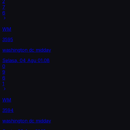
2
7
6
WM
3595
washington dc midday
Selasa, 04 Agu
01.08
0
9
6
1
WM
3594
washington dc midday