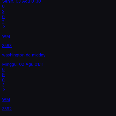
Senin, 03 Agu
01.10
0
2
0
2
WM
3593
washington dc midday
Minggu, 02 Agu
01.11
0
9
0
3
WM
3592