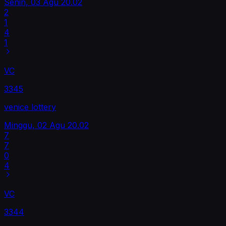
Senin, 03 Agu
20.02
2
1
4
1
VC
3345
venice lottery
Minggu, 02 Agu
20.02
7
7
0
4
VC
3344