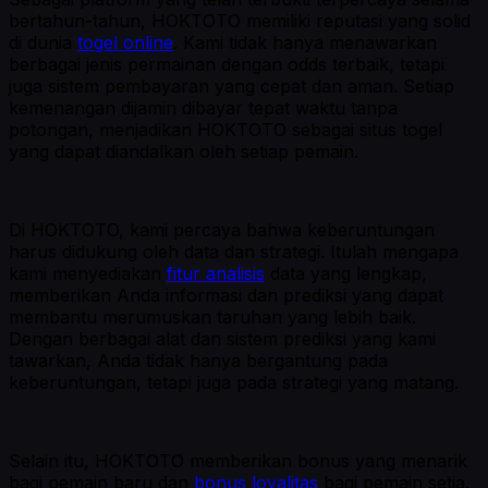
bertahun-tahun, HOKTOTO memiliki reputasi yang solid
di dunia
togel online
. Kami tidak hanya menawarkan
berbagai jenis permainan dengan odds terbaik, tetapi
juga sistem pembayaran yang cepat dan aman. Setiap
kemenangan dijamin dibayar tepat waktu tanpa
potongan, menjadikan HOKTOTO sebagai situs togel
yang dapat diandalkan oleh setiap pemain.
Di HOKTOTO, kami percaya bahwa keberuntungan
harus didukung oleh data dan strategi. Itulah mengapa
kami menyediakan
fitur analisis
data yang lengkap,
memberikan Anda informasi dan prediksi yang dapat
membantu merumuskan taruhan yang lebih baik.
Dengan berbagai alat dan sistem prediksi yang kami
tawarkan, Anda tidak hanya bergantung pada
keberuntungan, tetapi juga pada strategi yang matang.
Selain itu, HOKTOTO memberikan bonus yang menarik
bagi pemain baru dan
bonus loyalitas
bagi pemain setia.