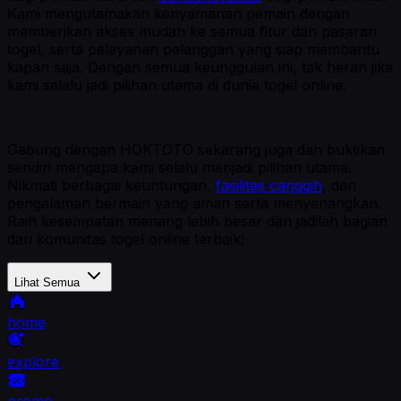
Kami mengutamakan kenyamanan pemain dengan
memberikan akses mudah ke semua fitur dan pasaran
togel, serta pelayanan pelanggan yang siap membantu
kapan saja. Dengan semua keunggulan ini, tak heran jika
kami selalu jadi pilihan utama di dunia togel online.
Gabung dengan HOKTOTO sekarang juga dan buktikan
sendiri mengapa kami selalu menjadi pilihan utama.
Nikmati berbagai keuntungan,
fasilitas canggih
, dan
pengalaman bermain yang aman serta menyenangkan.
Raih kesempatan menang lebih besar dan jadilah bagian
dari komunitas togel online terbaik!
Lihat Semua
home
explore
promo