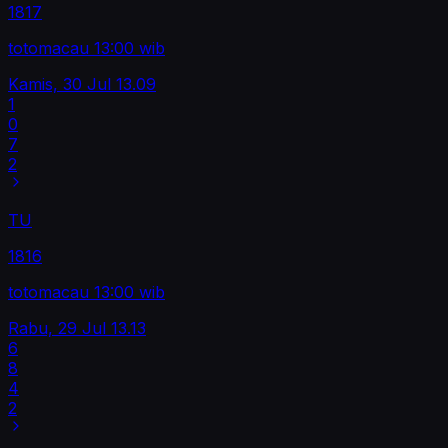
1817
totomacau 13:00 wib
Kamis, 30 Jul
13.09
1
0
7
2
TU
1816
totomacau 13:00 wib
Rabu, 29 Jul
13.13
6
8
4
2