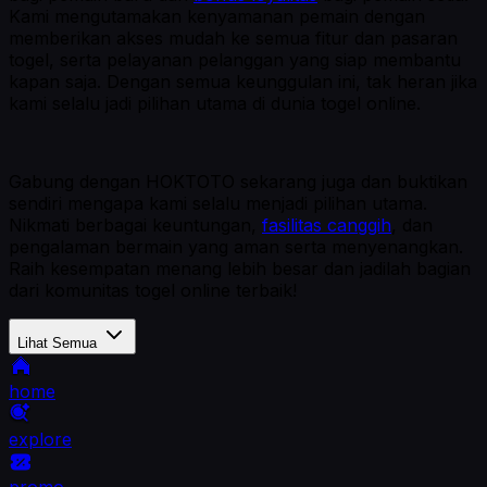
Kami mengutamakan kenyamanan pemain dengan
memberikan akses mudah ke semua fitur dan pasaran
togel, serta pelayanan pelanggan yang siap membantu
kapan saja. Dengan semua keunggulan ini, tak heran jika
kami selalu jadi pilihan utama di dunia togel online.
Gabung dengan HOKTOTO sekarang juga dan buktikan
sendiri mengapa kami selalu menjadi pilihan utama.
Nikmati berbagai keuntungan,
fasilitas canggih
, dan
pengalaman bermain yang aman serta menyenangkan.
Raih kesempatan menang lebih besar dan jadilah bagian
dari komunitas togel online terbaik!
Lihat Semua
home
explore
promo