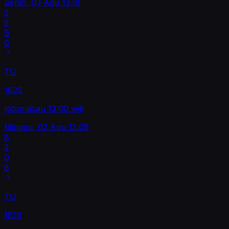
Senin, 03 Agu
13.18
2
5
9
0
TU
1820
totomacau 13:00 wib
Minggu, 02 Agu
13.09
8
2
0
8
TU
1819