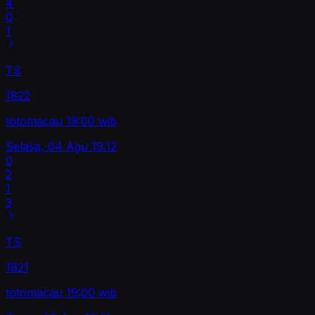
4
0
1
TS
1822
totomacau 19:00 wib
Selasa, 04 Agu
19.12
0
2
1
3
TS
1821
totomacau 19:00 wib