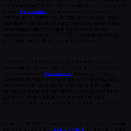
bertahun-tahun, HOKTOTO memiliki reputasi yang solid
di dunia
togel online
. Kami tidak hanya menawarkan
berbagai jenis permainan dengan odds terbaik, tetapi
juga sistem pembayaran yang cepat dan aman. Setiap
kemenangan dijamin dibayar tepat waktu tanpa
potongan, menjadikan HOKTOTO sebagai situs togel
yang dapat diandalkan oleh setiap pemain.
Di HOKTOTO, kami percaya bahwa keberuntungan
harus didukung oleh data dan strategi. Itulah mengapa
kami menyediakan
fitur analisis
data yang lengkap,
memberikan Anda informasi dan prediksi yang dapat
membantu merumuskan taruhan yang lebih baik.
Dengan berbagai alat dan sistem prediksi yang kami
tawarkan, Anda tidak hanya bergantung pada
keberuntungan, tetapi juga pada strategi yang matang.
Selain itu, HOKTOTO memberikan bonus yang menarik
bagi pemain baru dan
bonus loyalitas
bagi pemain setia.