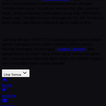
Kami mengutamakan kenyamanan pemain dengan
memberikan akses mudah ke semua fitur dan pasaran
togel, serta pelayanan pelanggan yang siap membantu
kapan saja. Dengan semua keunggulan ini, tak heran jika
kami selalu jadi pilihan utama di dunia togel online.
Gabung dengan HOKTOTO sekarang juga dan buktikan
sendiri mengapa kami selalu menjadi pilihan utama.
Nikmati berbagai keuntungan,
fasilitas canggih
, dan
pengalaman bermain yang aman serta menyenangkan.
Raih kesempatan menang lebih besar dan jadilah bagian
dari komunitas togel online terbaik!
Lihat Semua
home
explore
promo