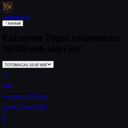
Daftar
Masuk
kembali
Keluaran Togel
totomacau
16:00 wib
Hari ini
TOTOMACAU 16:00 WIB
TP
1825
totomacau 16:00 wib
Jumat, 07 Agu
16.10
7
8
7