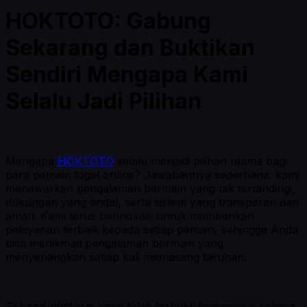
HOKTOTO: Gabung
Sekarang dan Buktikan
Sendiri Mengapa Kami
Selalu Jadi Pilihan
Mengapa
HOKTOTO
selalu menjadi pilihan utama bagi
para pemain togel online? Jawabannya sederhana: kami
menawarkan pengalaman bermain yang tak tertandingi,
dukungan yang andal, serta sistem yang transparan dan
aman. Kami terus berinovasi untuk memberikan
pelayanan terbaik kepada setiap pemain, sehingga Anda
bisa menikmati pengalaman bermain yang
menyenangkan setiap kali memasang taruhan.
Sebagai platform yang telah terbukti terpercaya selama