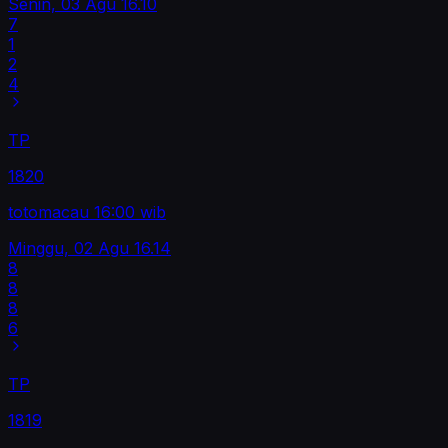
Senin, 03 Agu
16.10
7
1
2
4
TP
1820
totomacau 16:00 wib
Minggu, 02 Agu
16.14
8
8
8
6
TP
1819