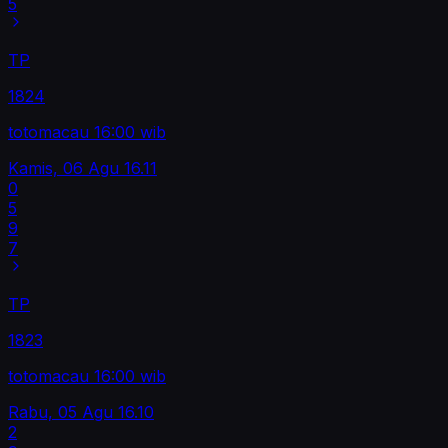
5
TP
1824
totomacau 16:00 wib
Kamis, 06 Agu
16.11
0
5
9
7
TP
1823
totomacau 16:00 wib
Rabu, 05 Agu
16.10
2