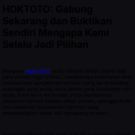
HOKTOTO: Gabung
Sekarang dan Buktikan
Sendiri Mengapa Kami
Selalu Jadi Pilihan
Mengapa
HOKTOTO
selalu menjadi pilihan utama bagi
para pemain togel online? Jawabannya sederhana: kami
menawarkan pengalaman bermain yang tak tertandingi,
dukungan yang andal, serta sistem yang transparan dan
aman. Kami terus berinovasi untuk memberikan
pelayanan terbaik kepada setiap pemain, sehingga Anda
bisa menikmati pengalaman bermain yang
menyenangkan setiap kali memasang taruhan.
Sebagai platform yang telah terbukti terpercaya selama