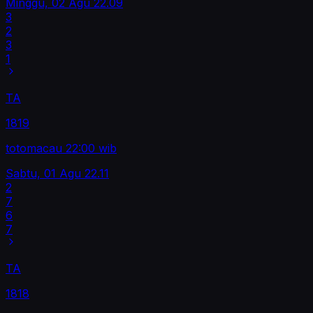
Minggu, 02 Agu
22.09
3
2
3
1
TA
1819
totomacau 22:00 wib
Sabtu, 01 Agu
22.11
2
7
6
7
TA
1818