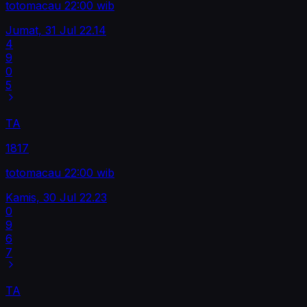
totomacau 22:00 wib
Jumat, 31 Jul
22.14
4
9
0
5
TA
1817
totomacau 22:00 wib
Kamis, 30 Jul
22.23
0
9
6
7
TA