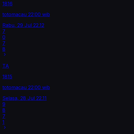
1816
totomacau 22:00 wib
Rabu, 29 Jul
22.12
7
0
7
8
TA
1815
totomacau 22:00 wib
Selasa, 28 Jul
22.11
9
8
7
1