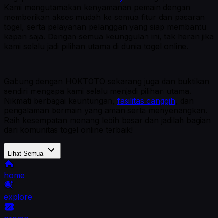
Kami mengutamakan kenyamanan pemain dengan
memberikan akses mudah ke semua fitur dan pasaran
togel, serta pelayanan pelanggan yang siap membantu
kapan saja. Dengan semua keunggulan ini, tak heran jika
kami selalu jadi pilihan utama di dunia togel online.
Gabung dengan HOKTOTO sekarang juga dan buktikan
sendiri mengapa kami selalu menjadi pilihan utama.
Nikmati berbagai keuntungan,
fasilitas canggih
, dan
pengalaman bermain yang aman serta menyenangkan.
Raih kesempatan menang lebih besar dan jadilah bagian
dari komunitas togel online terbaik!
Lihat Semua
home
explore
promo