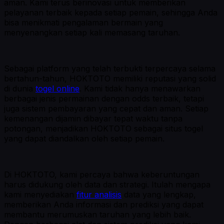
aman. Kami terus berinovasi untuk memberikan
pelayanan terbaik kepada setiap pemain, sehingga Anda
bisa menikmati pengalaman bermain yang
menyenangkan setiap kali memasang taruhan.
Sebagai platform yang telah terbukti terpercaya selama
bertahun-tahun, HOKTOTO memiliki reputasi yang solid
di dunia
togel online
. Kami tidak hanya menawarkan
berbagai jenis permainan dengan odds terbaik, tetapi
juga sistem pembayaran yang cepat dan aman. Setiap
kemenangan dijamin dibayar tepat waktu tanpa
potongan, menjadikan HOKTOTO sebagai situs togel
yang dapat diandalkan oleh setiap pemain.
Di HOKTOTO, kami percaya bahwa keberuntungan
harus didukung oleh data dan strategi. Itulah mengapa
kami menyediakan
fitur analisis
data yang lengkap,
memberikan Anda informasi dan prediksi yang dapat
membantu merumuskan taruhan yang lebih baik.