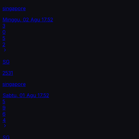
singapore
Minggu, 02 Agu
17.52
3
0
5
2
SG
2531
singapore
Sabtu, 01 Agu
17.52
5
9
6
4
SG