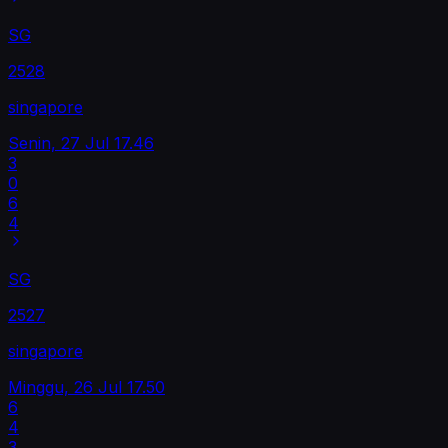
SG
2528
singapore
Senin, 27 Jul
17.46
3
0
6
4
SG
2527
singapore
Minggu, 26 Jul
17.50
6
4
3