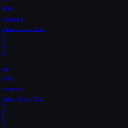
2530
singapore
Kamis, 30 Jul
17.44
3
3
9
6
SG
2529
singapore
Rabu, 29 Jul
17.50
8
8
1
3