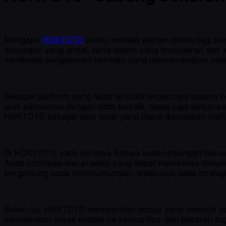
Mengapa
HOKTOTO
selalu menjadi pilihan utama bagi 
dukungan yang andal, serta sistem yang transparan dan 
menikmati pengalaman bermain yang menyenangkan setia
Sebagai platform yang telah terbukti terpercaya selama 
jenis permainan dengan odds terbaik, tetapi juga sistem
HOKTOTO sebagai situs togel yang dapat diandalkan oleh 
Di HOKTOTO, kami percaya bahwa keberuntungan harus d
Anda informasi dan prediksi yang dapat membantu merumu
bergantung pada keberuntungan, tetapi juga pada strateg
Selain itu, HOKTOTO memberikan bonus yang menarik b
memberikan akses mudah ke semua fitur dan pasaran toge