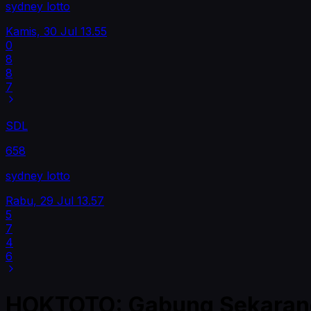
sydney lotto
Kamis, 30 Jul
13.55
0
8
8
7
SDL
658
sydney lotto
Rabu, 29 Jul
13.57
5
7
4
6
HOKTOTO: Gabung Sekarang 