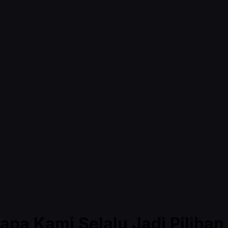
a Kami Selalu Jadi Pilihan