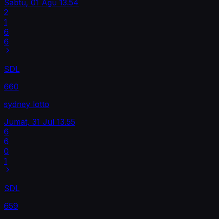
Sabtu, 01 Agu
13.54
2
1
6
6
SDL
660
sydney lotto
Jumat, 31 Jul
13.55
6
6
0
1
SDL
659