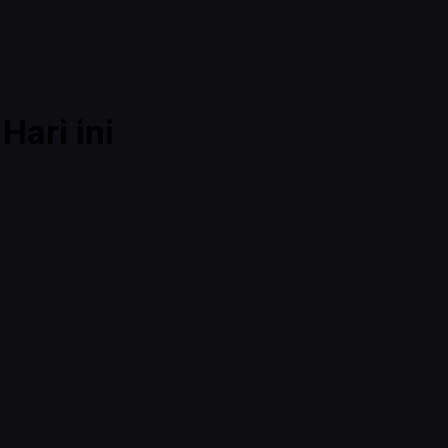
Hari ini