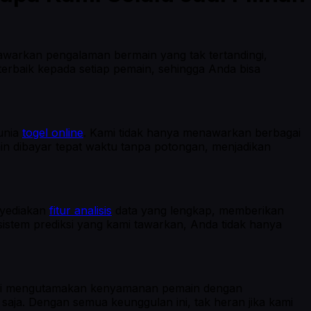
awarkan pengalaman bermain yang tak tertandingi,
erbaik kepada setiap pemain, sehingga Anda bisa
dunia
togel online
. Kami tidak hanya menawarkan berbagai
in dibayar tepat waktu tanpa potongan, menjadikan
nyediakan
fitur analisis
data yang lengkap, memberikan
istem prediksi yang kami tawarkan, Anda tidak hanya
ami mengutamakan kenyamanan pemain dengan
aja. Dengan semua keunggulan ini, tak heran jika kami