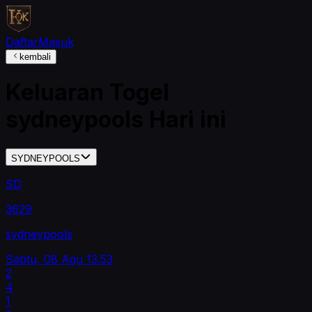
Daftar
Masuk
kembali
Keluaran Togel
sydneypools
Hari ini
SYDNEYPOOLS
SD
3629
sydneypools
Sabtu, 08 Agu
13.53
2
4
1