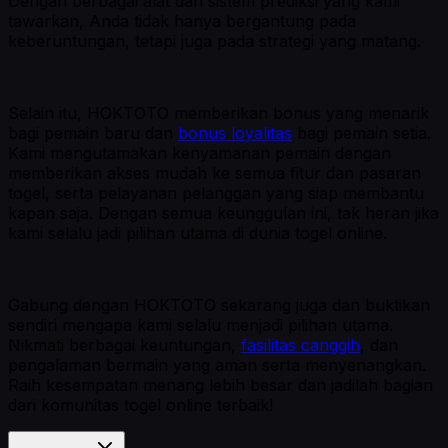
Dengan berbagai alat dan sistem prediksi yang kami
tawarkan, Anda tidak hanya bergantung pada
keberuntungan, tetapi juga pada strategi yang matang.
Selain itu, HOKTOTO memberikan bonus yang menarik
bagi pemain baru dan
bonus loyalitas
bagi pemain setia.
Kami mengutamakan kenyamanan pemain dengan
memberikan akses mudah ke semua fitur dan pasaran
togel, serta pelayanan pelanggan yang siap membantu
kapan saja. Dengan semua keunggulan ini, tak heran jika
kami selalu jadi pilihan utama di dunia togel online.
Gabung dengan HOKTOTO sekarang juga dan buktikan
sendiri mengapa kami selalu menjadi pilihan utama.
Nikmati berbagai keuntungan,
fasilitas canggih
, dan
pengalaman bermain yang aman serta menyenangkan.
Raih kesempatan menang lebih besar dan jadilah bagian
dari komunitas togel online terbaik!