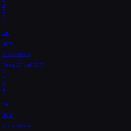
8
8
7
OK
3619
osaka lottery
Rabu, 29 Jul
09.01
8
5
0
9
OK
3618
osaka lottery