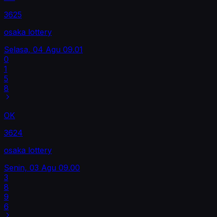
3625
osaka lottery
Selasa, 04 Agu
09.01
0
1
5
8
OK
3624
osaka lottery
Senin, 03 Agu
09.00
3
8
9
6