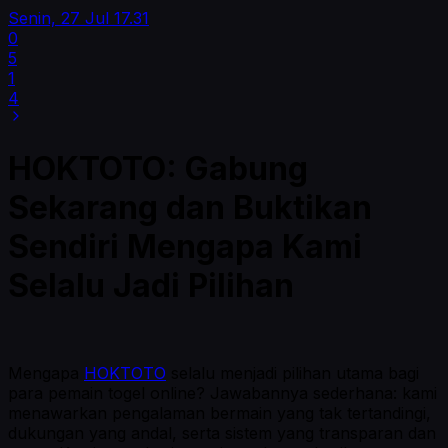
Senin, 27 Jul
17.31
0
5
1
4
HOKTOTO: Gabung
Sekarang dan Buktikan
Sendiri Mengapa Kami
Selalu Jadi Pilihan
Mengapa
HOKTOTO
selalu menjadi pilihan utama bagi
para pemain togel online? Jawabannya sederhana: kami
menawarkan pengalaman bermain yang tak tertandingi,
dukungan yang andal, serta sistem yang transparan dan