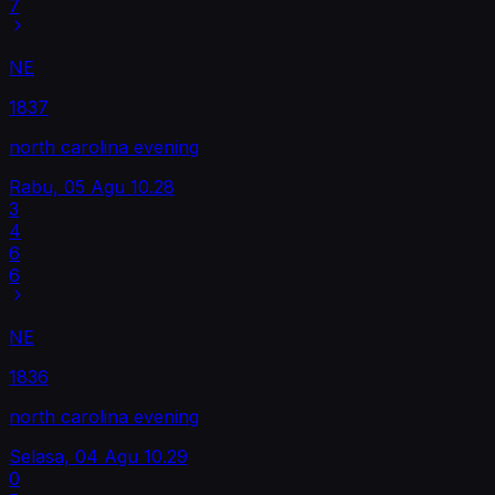
7
NE
1837
north carolina evening
Rabu, 05 Agu
10.28
3
4
6
6
NE
1836
north carolina evening
Selasa, 04 Agu
10.29
0