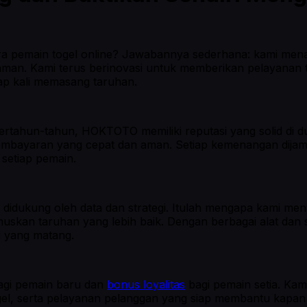
para pemain togel online? Jawabannya sederhana: kami men
aman. Kami terus berinovasi untuk memberikan pelayanan t
p kali memasang taruhan.
bertahun-tahun, HOKTOTO memiliki reputasi yang solid di 
 pembayaran yang cepat dan aman. Setiap kemenangan dijam
setiap pemain.
idukung oleh data dan strategi. Itulah mengapa kami me
skan taruhan yang lebih baik. Dengan berbagai alat dan s
i yang matang.
agi pemain baru dan
bonus loyalitas
bagi pemain setia. K
l, serta pelayanan pelanggan yang siap membantu kapan s