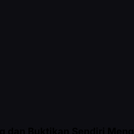
dan Buktikan Sendiri Mengap