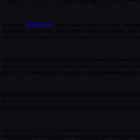
Mengapa
HOKTOTO
selalu menjadi pilihan utama bagi 
dukungan yang andal, serta sistem yang transparan dan 
menikmati pengalaman bermain yang menyenangkan setia
Sebagai platform yang telah terbukti terpercaya selama 
jenis permainan dengan odds terbaik, tetapi juga sistem
HOKTOTO sebagai situs togel yang dapat diandalkan oleh 
Di HOKTOTO, kami percaya bahwa keberuntungan harus d
Anda informasi dan prediksi yang dapat membantu merumu
bergantung pada keberuntungan, tetapi juga pada strateg
Selain itu, HOKTOTO memberikan bonus yang menarik b
memberikan akses mudah ke semua fitur dan pasaran toge