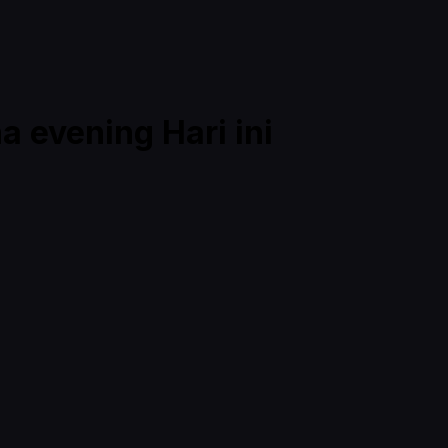
na evening
Hari ini