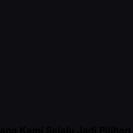
a Kami Selalu Jadi Pilihan