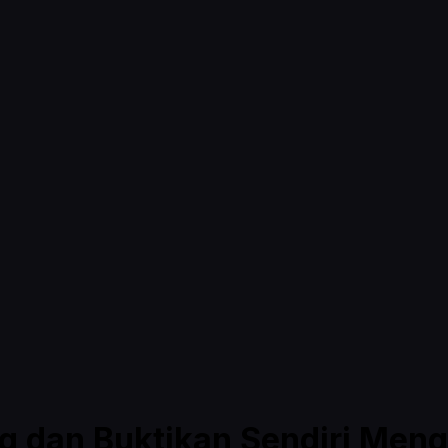
dan Buktikan Sendiri Mengap