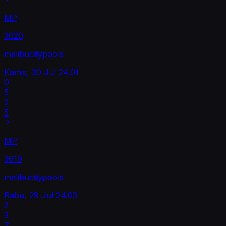
MP
3620
malibucitypools
Kamis, 30 Jul
24.01
0
5
2
5
MP
3619
malibucitypools
Rabu, 29 Jul
24.03
2
3
7