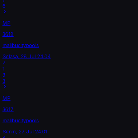
6
MP
3618
malibucitypools
Selasa, 28 Jul
24.04
7
1
3
3
MP
3617
malibucitypools
Senin, 27 Jul
24.01
4