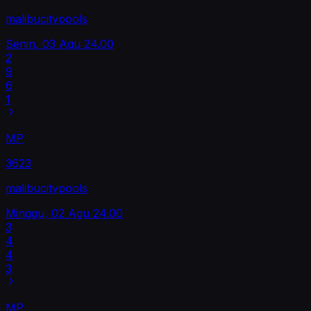
malibucitypools
Senin, 03 Agu
24.00
2
9
6
1
MP
3623
malibucitypools
Minggu, 02 Agu
24.00
3
4
4
3
MP