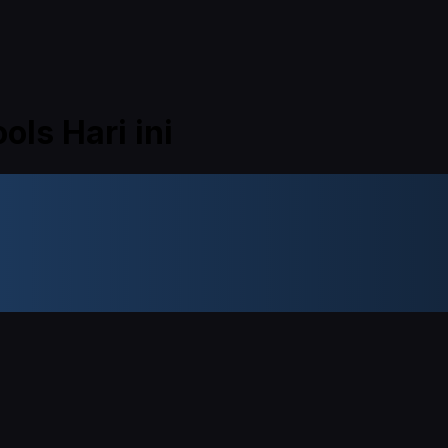
ools
Hari ini