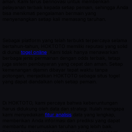
aman. Kami terus berinovasi untuk memberikan
pelayanan terbaik kepada setiap pemain, sehingga Anda
bisa menikmati pengalaman bermain yang
menyenangkan setiap kali memasang taruhan.
Sebagai platform yang telah terbukti terpercaya selama
bertahun-tahun, HOKTOTO memiliki reputasi yang solid
di dunia
togel online
. Kami tidak hanya menawarkan
berbagai jenis permainan dengan odds terbaik, tetapi
juga sistem pembayaran yang cepat dan aman. Setiap
kemenangan dijamin dibayar tepat waktu tanpa
potongan, menjadikan HOKTOTO sebagai situs togel
yang dapat diandalkan oleh setiap pemain.
Di HOKTOTO, kami percaya bahwa keberuntungan
harus didukung oleh data dan strategi. Itulah mengapa
kami menyediakan
fitur analisis
data yang lengkap,
memberikan Anda informasi dan prediksi yang dapat
membantu merumuskan taruhan yang lebih baik.