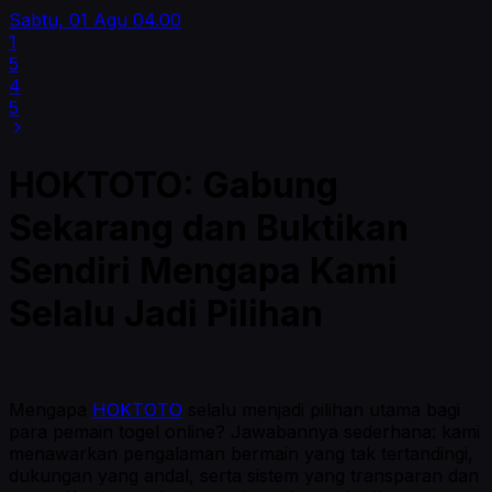
Sabtu, 01 Agu
04.00
1
5
4
5
HOKTOTO: Gabung
Sekarang dan Buktikan
Sendiri Mengapa Kami
Selalu Jadi Pilihan
Mengapa
HOKTOTO
selalu menjadi pilihan utama bagi
para pemain togel online? Jawabannya sederhana: kami
menawarkan pengalaman bermain yang tak tertandingi,
dukungan yang andal, serta sistem yang transparan dan