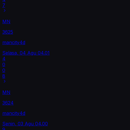
7
MN
3625
mancity4d
Selasa, 04 Agu
04.01
4
0
0
8
MN
3624
mancity4d
Senin, 03 Agu
04.00
9