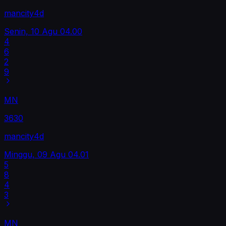
mancity4d
Senin, 10 Agu
04.00
4
6
2
9
MN
3630
mancity4d
Minggu, 09 Agu
04.01
5
8
4
3
MN