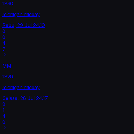
1830
michigan midday
Rabu, 29 Jul
24.19
0
0
4
7
MM
1829
michigan midday
Selasa, 28 Jul
24.17
9
1
4
0