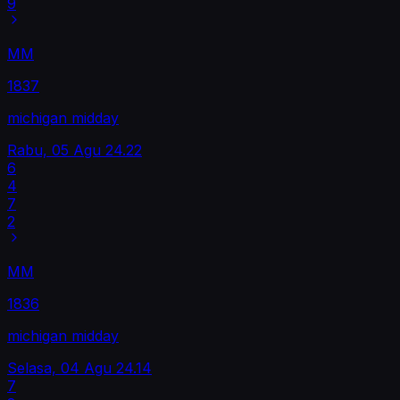
9
MM
1837
michigan midday
Rabu, 05 Agu
24.22
6
4
7
2
MM
1836
michigan midday
Selasa, 04 Agu
24.14
7