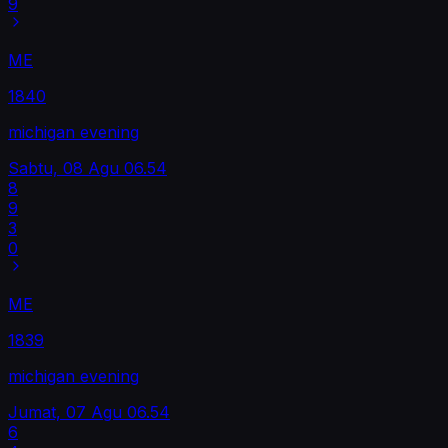
9
ME
1840
michigan evening
Sabtu, 08 Agu
06.54
8
9
3
0
ME
1839
michigan evening
Jumat, 07 Agu
06.54
6