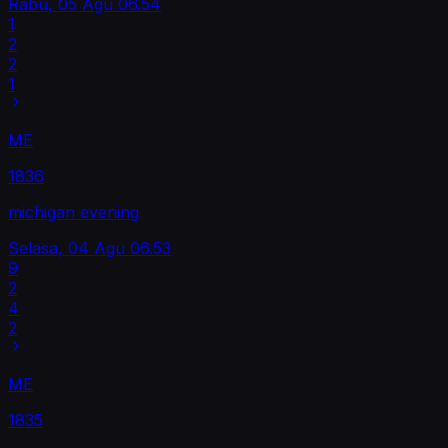
Rabu, 05 Agu
06.54
1
2
2
1
ME
1836
michigan evening
Selasa, 04 Agu
06.53
9
2
4
2
ME
1835