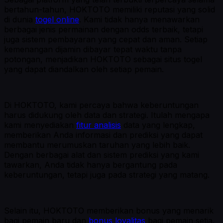
bertahun-tahun, HOKTOTO memiliki reputasi yang solid
di dunia
togel online
. Kami tidak hanya menawarkan
berbagai jenis permainan dengan odds terbaik, tetapi
juga sistem pembayaran yang cepat dan aman. Setiap
kemenangan dijamin dibayar tepat waktu tanpa
potongan, menjadikan HOKTOTO sebagai situs togel
yang dapat diandalkan oleh setiap pemain.
Di HOKTOTO, kami percaya bahwa keberuntungan
harus didukung oleh data dan strategi. Itulah mengapa
kami menyediakan
fitur analisis
data yang lengkap,
memberikan Anda informasi dan prediksi yang dapat
membantu merumuskan taruhan yang lebih baik.
Dengan berbagai alat dan sistem prediksi yang kami
tawarkan, Anda tidak hanya bergantung pada
keberuntungan, tetapi juga pada strategi yang matang.
Selain itu, HOKTOTO memberikan bonus yang menarik
bagi pemain baru dan
bonus loyalitas
bagi pemain setia.