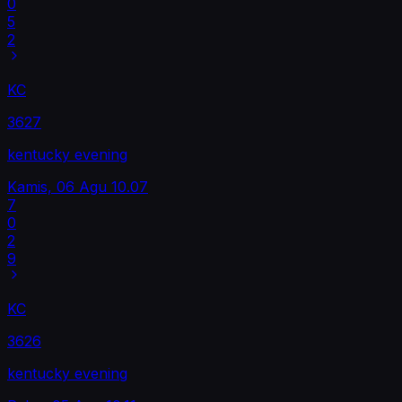
0
5
2
KC
3627
kentucky evening
Kamis, 06 Agu
10.07
7
0
2
9
KC
3626
kentucky evening