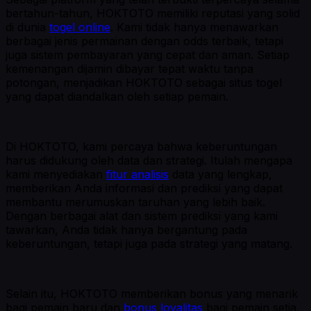
bertahun-tahun, HOKTOTO memiliki reputasi yang solid
di dunia
togel online
. Kami tidak hanya menawarkan
berbagai jenis permainan dengan odds terbaik, tetapi
juga sistem pembayaran yang cepat dan aman. Setiap
kemenangan dijamin dibayar tepat waktu tanpa
potongan, menjadikan HOKTOTO sebagai situs togel
yang dapat diandalkan oleh setiap pemain.
Di HOKTOTO, kami percaya bahwa keberuntungan
harus didukung oleh data dan strategi. Itulah mengapa
kami menyediakan
fitur analisis
data yang lengkap,
memberikan Anda informasi dan prediksi yang dapat
membantu merumuskan taruhan yang lebih baik.
Dengan berbagai alat dan sistem prediksi yang kami
tawarkan, Anda tidak hanya bergantung pada
keberuntungan, tetapi juga pada strategi yang matang.
Selain itu, HOKTOTO memberikan bonus yang menarik
bagi pemain baru dan
bonus loyalitas
bagi pemain setia.