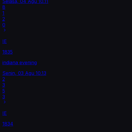
Selasa, 04 Agu
10.11
8
1
2
0
IE
1835
indiana evening
Senin, 03 Agu
10.13
2
3
5
3
IE
1834