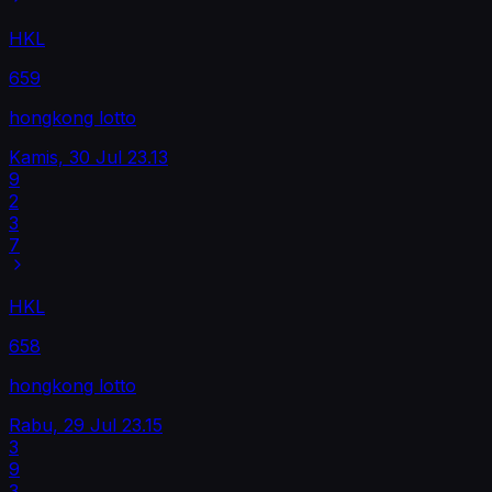
HKL
659
hongkong lotto
Kamis, 30 Jul
23.13
9
2
3
7
HKL
658
hongkong lotto
Rabu, 29 Jul
23.15
3
9
3