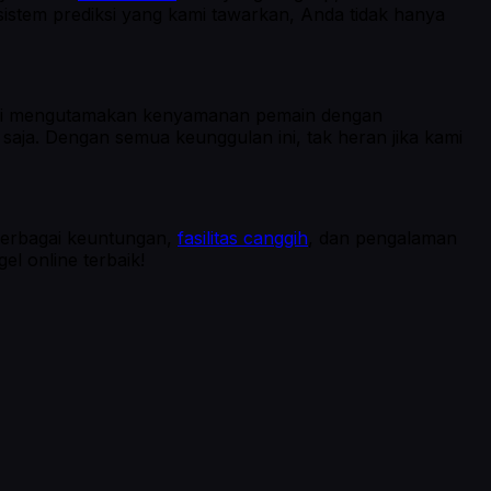
istem prediksi yang kami tawarkan, Anda tidak hanya
ami mengutamakan kenyamanan pemain dengan
aja. Dengan semua keunggulan ini, tak heran jika kami
berbagai keuntungan,
fasilitas canggih
, dan pengalaman
l online terbaik!