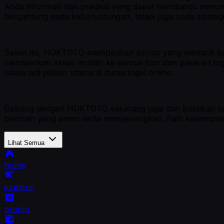
Anda informasi dan prediksi yang dapat membantu merumu
bergantung pada keberuntungan, tetapi juga pada strateg
Selain itu, HOKTOTO memberikan bonus yang menarik b
memberikan akses mudah ke semua fitur dan pasaran toge
selalu jadi pilihan utama di dunia togel online.
Gabung dengan HOKTOTO sekarang juga dan buktikan send
bermain yang aman serta menyenangkan. Raih kesempatan m
Lihat Semua
home
explore
promo