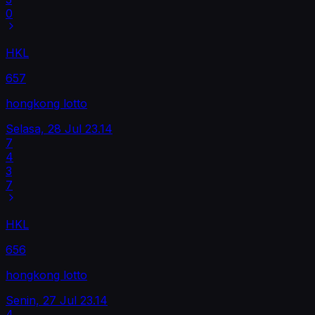
0
HKL
657
hongkong lotto
Selasa, 28 Jul
23.14
7
4
3
7
HKL
656
hongkong lotto
Senin, 27 Jul
23.14
4