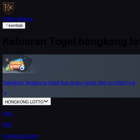
Daftar
Masuk
kembali
Keluaran Togel
hongkong lo
Saksikan langsung hasil live draw resmi dari sumbernya
HONGKONG LOTTO
HKL
665
hongkong lotto