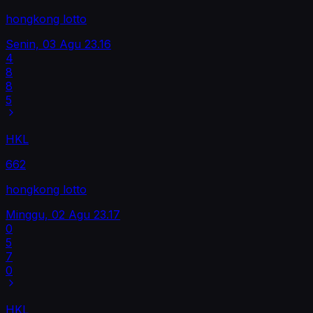
hongkong lotto
Senin, 03 Agu
23.16
4
8
8
5
HKL
662
hongkong lotto
Minggu, 02 Agu
23.17
0
5
7
0
HKL