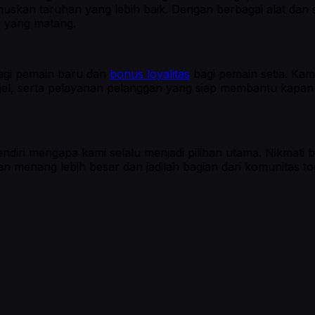
skan taruhan yang lebih baik. Dengan berbagai alat dan s
i yang matang.
agi pemain baru dan
bonus loyalitas
bagi pemain setia. K
l, serta pelayanan pelanggan yang siap membantu kapan s
iri mengapa kami selalu menjadi pilihan utama. Nikmati 
enang lebih besar dan jadilah bagian dari komunitas toge