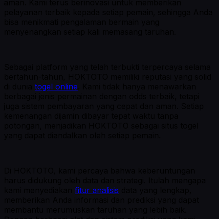
aman. Kami terus berinovasi untuk memberikan
pelayanan terbaik kepada setiap pemain, sehingga Anda
bisa menikmati pengalaman bermain yang
menyenangkan setiap kali memasang taruhan.
Sebagai platform yang telah terbukti terpercaya selama
bertahun-tahun, HOKTOTO memiliki reputasi yang solid
di dunia
togel online
. Kami tidak hanya menawarkan
berbagai jenis permainan dengan odds terbaik, tetapi
juga sistem pembayaran yang cepat dan aman. Setiap
kemenangan dijamin dibayar tepat waktu tanpa
potongan, menjadikan HOKTOTO sebagai situs togel
yang dapat diandalkan oleh setiap pemain.
Di HOKTOTO, kami percaya bahwa keberuntungan
harus didukung oleh data dan strategi. Itulah mengapa
kami menyediakan
fitur analisis
data yang lengkap,
memberikan Anda informasi dan prediksi yang dapat
membantu merumuskan taruhan yang lebih baik.