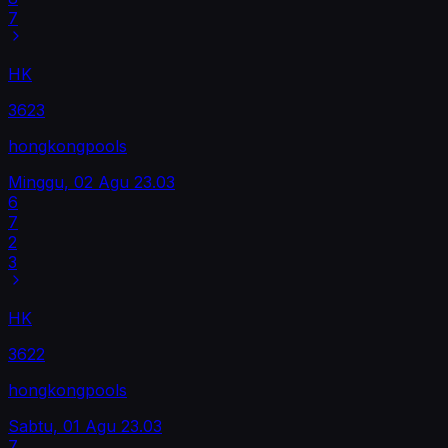
7
HK
3623
hongkongpools
Minggu, 02 Agu
23.03
6
7
2
3
HK
3622
hongkongpools
Sabtu, 01 Agu
23.03
7