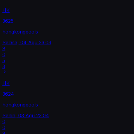
HK
3625
hongkongpools
Selasa, 04 Agu
23.03
8
0
5
3
HK
3624
hongkongpools
Senin, 03 Agu
23.04
0
0
8