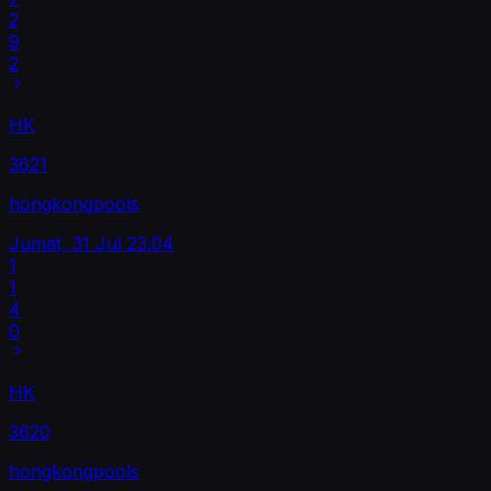
2
9
2
HK
3621
hongkongpools
Jumat, 31 Jul
23.04
1
1
4
0
HK
3620
hongkongpools