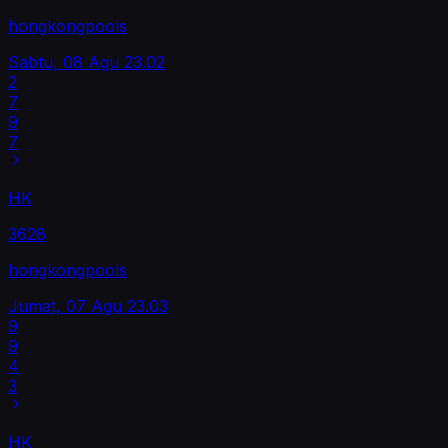
hongkongpools
Sabtu, 08 Agu
23.02
2
7
9
7
HK
3628
hongkongpools
Jumat, 07 Agu
23.03
9
9
4
3
HK