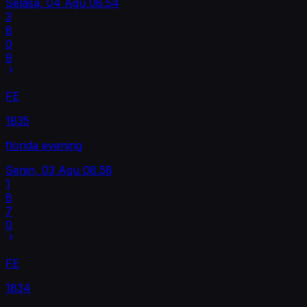
Selasa, 04 Agu
08.54
3
8
0
9
FE
1835
florida evening
Senin, 03 Agu
08.58
1
8
7
0
FE
1834