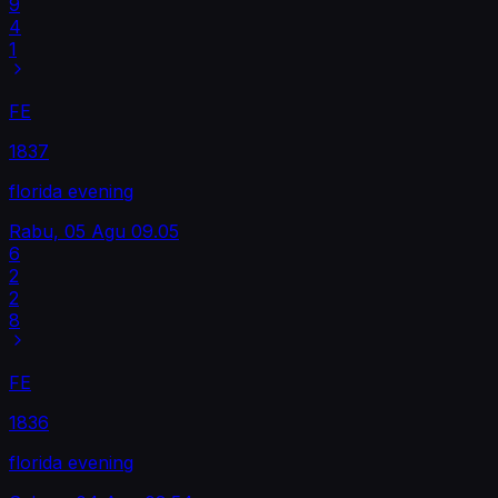
9
4
1
FE
1837
florida evening
Rabu, 05 Agu
09.05
6
2
2
8
FE
1836
florida evening