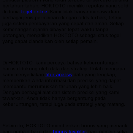
bertahun-tahun, HOKTOTO memiliki reputasi yang solid
di dunia
togel online
. Kami tidak hanya menawarkan
berbagai jenis permainan dengan odds terbaik, tetapi
juga sistem pembayaran yang cepat dan aman. Setiap
kemenangan dijamin dibayar tepat waktu tanpa
potongan, menjadikan HOKTOTO sebagai situs togel
yang dapat diandalkan oleh setiap pemain.
Di HOKTOTO, kami percaya bahwa keberuntungan
harus didukung oleh data dan strategi. Itulah mengapa
kami menyediakan
fitur analisis
data yang lengkap,
memberikan Anda informasi dan prediksi yang dapat
membantu merumuskan taruhan yang lebih baik.
Dengan berbagai alat dan sistem prediksi yang kami
tawarkan, Anda tidak hanya bergantung pada
keberuntungan, tetapi juga pada strategi yang matang.
Selain itu, HOKTOTO memberikan bonus yang menarik
bagi pemain baru dan
bonus loyalitas
bagi pemain setia.