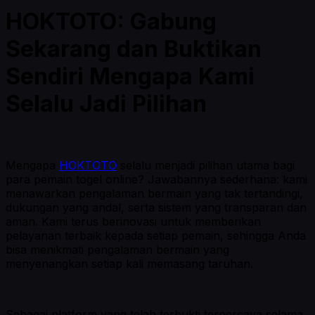
HOKTOTO: Gabung
Sekarang dan Buktikan
Sendiri Mengapa Kami
Selalu Jadi Pilihan
Mengapa
HOKTOTO
selalu menjadi pilihan utama bagi
para pemain togel online? Jawabannya sederhana: kami
menawarkan pengalaman bermain yang tak tertandingi,
dukungan yang andal, serta sistem yang transparan dan
aman. Kami terus berinovasi untuk memberikan
pelayanan terbaik kepada setiap pemain, sehingga Anda
bisa menikmati pengalaman bermain yang
menyenangkan setiap kali memasang taruhan.
Sebagai platform yang telah terbukti terpercaya selama