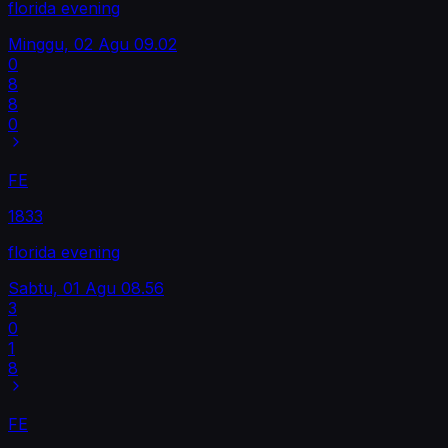
florida evening
Minggu, 02 Agu
09.02
0
8
8
0
FE
1833
florida evening
Sabtu, 01 Agu
08.56
3
0
1
8
FE