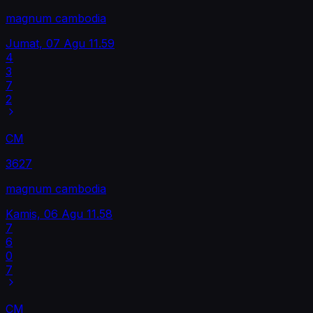
magnum cambodia
Jumat, 07 Agu
11.59
4
3
7
2
CM
3627
magnum cambodia
Kamis, 06 Agu
11.58
7
6
0
7
CM