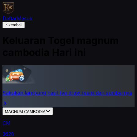
Daftar
Masuk
kembali
Keluaran Togel
magnum
cambodia
Hari ini
Saksikan langsung hasil live draw resmi dari sumbernya
MAGNUM CAMBODIA
CM
3628