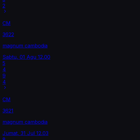
2
CM
3622
magnum cambodia
Sabtu, 01 Agu
12.00
5
4
9
4
CM
3621
magnum cambodia
Jumat, 31 Jul
12.03
8