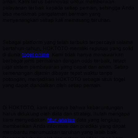
aman. Kami terus berinovasi untuk memberikan
pelayanan terbaik kepada setiap pemain, sehingga Anda
bisa menikmati pengalaman bermain yang
menyenangkan setiap kali memasang taruhan.
Sebagai platform yang telah terbukti terpercaya selama
bertahun-tahun, HOKTOTO memiliki reputasi yang solid
di dunia
togel online
. Kami tidak hanya menawarkan
berbagai jenis permainan dengan odds terbaik, tetapi
juga sistem pembayaran yang cepat dan aman. Setiap
kemenangan dijamin dibayar tepat waktu tanpa
potongan, menjadikan HOKTOTO sebagai situs togel
yang dapat diandalkan oleh setiap pemain.
Di HOKTOTO, kami percaya bahwa keberuntungan
harus didukung oleh data dan strategi. Itulah mengapa
kami menyediakan
fitur analisis
data yang lengkap,
memberikan Anda informasi dan prediksi yang dapat
membantu merumuskan taruhan yang lebih baik.