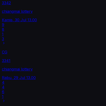
3342
chiangmai lottery
Kamis, 30 Jul
13.00
9
8
1
3
CG
3341
chiangmai lottery
Rabu, 29 Jul
13.00
4
4
6
1