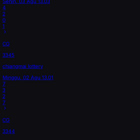
Senin, 03 Agu
13.03
4
2
0
1
CG
3345
chiangmai lottery
Minggu, 02 Agu
13.01
7
3
2
7
CG
3344