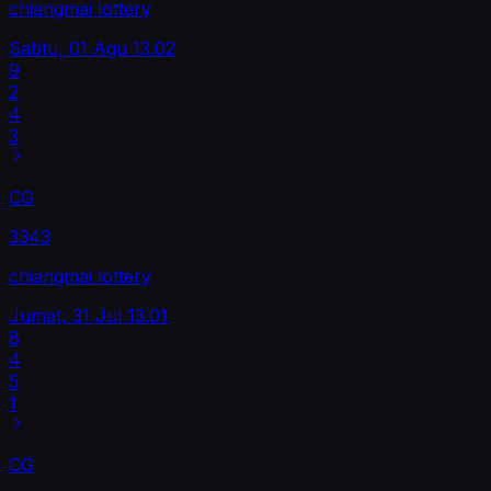
chiangmai lottery
Sabtu, 01 Agu
13.02
9
2
4
3
CG
3343
chiangmai lottery
Jumat, 31 Jul
13.01
8
4
5
1
CG