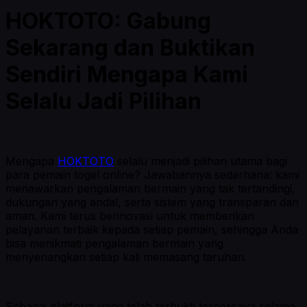
HOKTOTO: Gabung
Sekarang dan Buktikan
Sendiri Mengapa Kami
Selalu Jadi Pilihan
Mengapa
HOKTOTO
selalu menjadi pilihan utama bagi
para pemain togel online? Jawabannya sederhana: kami
menawarkan pengalaman bermain yang tak tertandingi,
dukungan yang andal, serta sistem yang transparan dan
aman. Kami terus berinovasi untuk memberikan
pelayanan terbaik kepada setiap pemain, sehingga Anda
bisa menikmati pengalaman bermain yang
menyenangkan setiap kali memasang taruhan.
Sebagai platform yang telah terbukti terpercaya selama