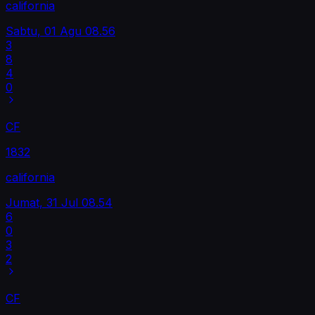
california
Sabtu, 01 Agu
08.56
3
8
4
0
CF
1832
california
Jumat, 31 Jul
08.54
6
0
3
2
CF