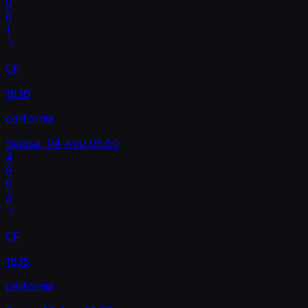
0
6
1
CF
1836
california
Selasa, 04 Agu
08.50
4
9
5
3
CF
1835
california