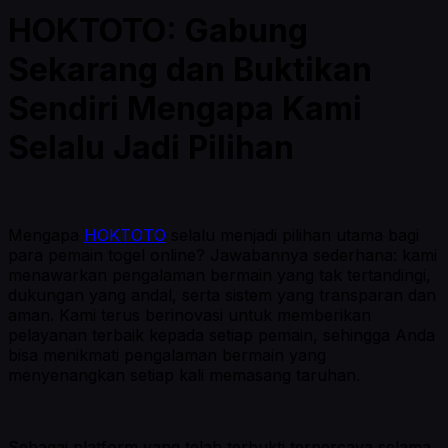
HOKTOTO: Gabung
Sekarang dan Buktikan
Sendiri Mengapa Kami
Selalu Jadi Pilihan
Mengapa
HOKTOTO
selalu menjadi pilihan utama bagi
para pemain togel online? Jawabannya sederhana: kami
menawarkan pengalaman bermain yang tak tertandingi,
dukungan yang andal, serta sistem yang transparan dan
aman. Kami terus berinovasi untuk memberikan
pelayanan terbaik kepada setiap pemain, sehingga Anda
bisa menikmati pengalaman bermain yang
menyenangkan setiap kali memasang taruhan.
Sebagai platform yang telah terbukti terpercaya selama