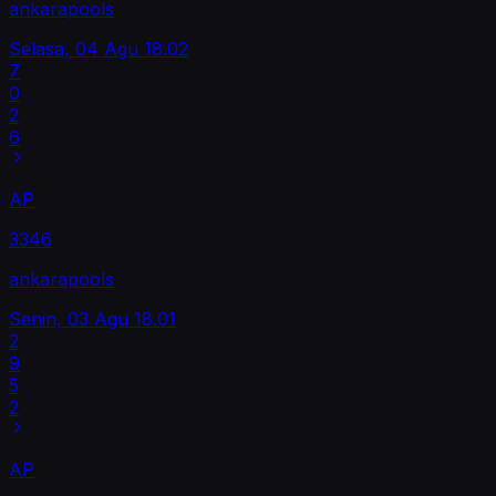
ankarapools
Selasa, 04 Agu
18.02
7
0
2
6
AP
3346
ankarapools
Senin, 03 Agu
18.01
2
9
5
2
AP