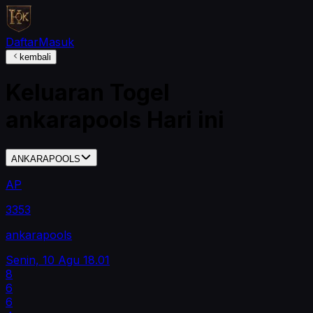
Daftar
Masuk
kembali
Keluaran Togel
ankarapools
Hari ini
ANKARAPOOLS
AP
3353
ankarapools
Senin, 10 Agu
18.01
8
6
6