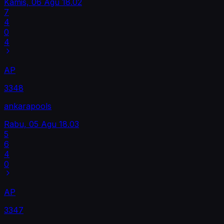
Kamis, 06 Agu
18.02
7
4
0
4
AP
3348
ankarapools
Rabu, 05 Agu
18.03
5
6
4
0
AP
3347