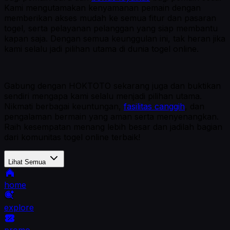
Kami mengutamakan kenyamanan pemain dengan
memberikan akses mudah ke semua fitur dan pasaran
togel, serta pelayanan pelanggan yang siap membantu
kapan saja. Dengan semua keunggulan ini, tak heran jika
kami selalu jadi pilihan utama di dunia togel online.
Gabung dengan HOKTOTO sekarang juga dan buktikan
sendiri mengapa kami selalu menjadi pilihan utama.
Nikmati berbagai keuntungan,
fasilitas canggih
, dan
pengalaman bermain yang aman serta menyenangkan.
Raih kesempatan menang lebih besar dan jadilah bagian
dari komunitas togel online terbaik!
Lihat Semua
home
explore
promo