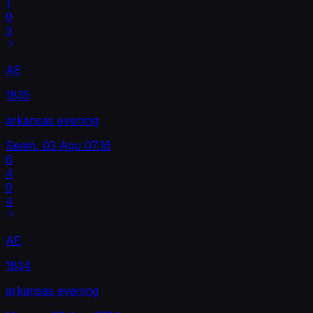
1
9
3
AE
1835
arkansas evening
Senin, 03 Agu
07.16
6
4
0
4
AE
1834
arkansas evening