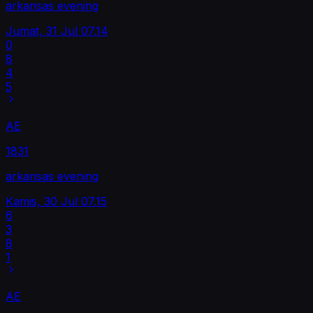
arkansas evening
Jumat, 31 Jul
07.14
0
8
4
5
AE
1831
arkansas evening
Kamis, 30 Jul
07.15
6
3
8
1
AE