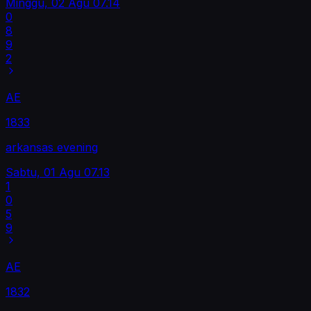
Minggu, 02 Agu
07.14
0
8
9
2
AE
1833
arkansas evening
Sabtu, 01 Agu
07.13
1
0
5
9
AE
1832