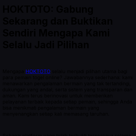
HOKTOTO: Gabung
Sekarang dan Buktikan
Sendiri Mengapa Kami
Selalu Jadi Pilihan
Mengapa
HOKTOTO
selalu menjadi pilihan utama bagi
para pemain togel online? Jawabannya sederhana: kami
menawarkan pengalaman bermain yang tak tertandingi,
dukungan yang andal, serta sistem yang transparan dan
aman. Kami terus berinovasi untuk memberikan
pelayanan terbaik kepada setiap pemain, sehingga Anda
bisa menikmati pengalaman bermain yang
menyenangkan setiap kali memasang taruhan.
Sebagai platform yang telah terbukti terpercaya selama