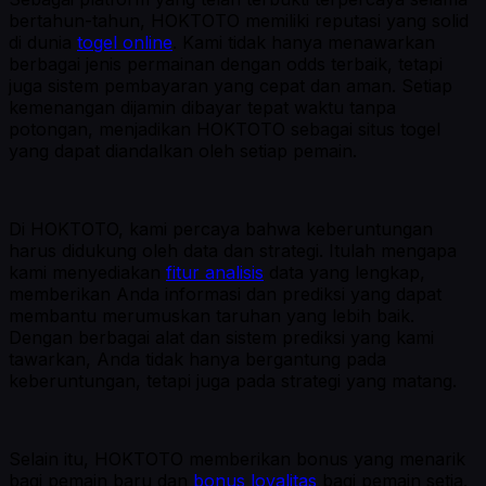
bertahun-tahun, HOKTOTO memiliki reputasi yang solid
di dunia
togel online
. Kami tidak hanya menawarkan
berbagai jenis permainan dengan odds terbaik, tetapi
juga sistem pembayaran yang cepat dan aman. Setiap
kemenangan dijamin dibayar tepat waktu tanpa
potongan, menjadikan HOKTOTO sebagai situs togel
yang dapat diandalkan oleh setiap pemain.
Di HOKTOTO, kami percaya bahwa keberuntungan
harus didukung oleh data dan strategi. Itulah mengapa
kami menyediakan
fitur analisis
data yang lengkap,
memberikan Anda informasi dan prediksi yang dapat
membantu merumuskan taruhan yang lebih baik.
Dengan berbagai alat dan sistem prediksi yang kami
tawarkan, Anda tidak hanya bergantung pada
keberuntungan, tetapi juga pada strategi yang matang.
Selain itu, HOKTOTO memberikan bonus yang menarik
bagi pemain baru dan
bonus loyalitas
bagi pemain setia.