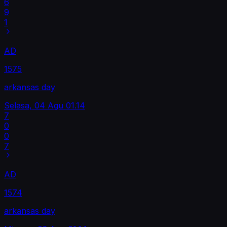
6
9
1
AD
1575
arkansas day
Selasa, 04 Agu
01.14
7
0
0
7
AD
1574
arkansas day