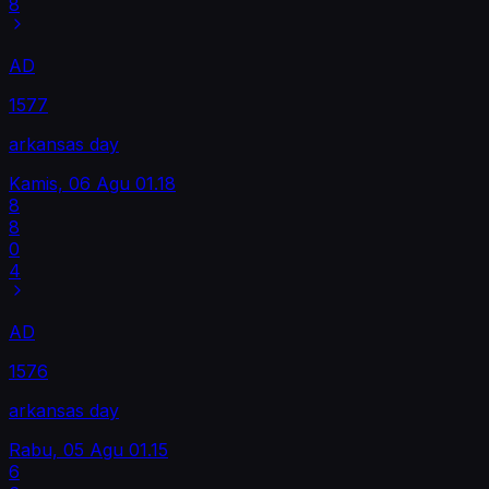
8
AD
1577
arkansas day
Kamis, 06 Agu
01.18
8
8
0
4
AD
1576
arkansas day
Rabu, 05 Agu
01.15
6