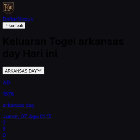
Daftar
Masuk
kembali
Keluaran Togel
arkansas
day
Hari ini
ARKANSAS DAY
AD
1578
arkansas day
Jumat, 07 Agu
01.15
2
5
0