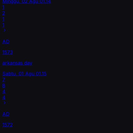
Minggu, 02 Agu
01.14
1
2
1
1
AD
1573
arkansas day
Sabtu, 01 Agu
01.15
7
8
4
4
AD
1572