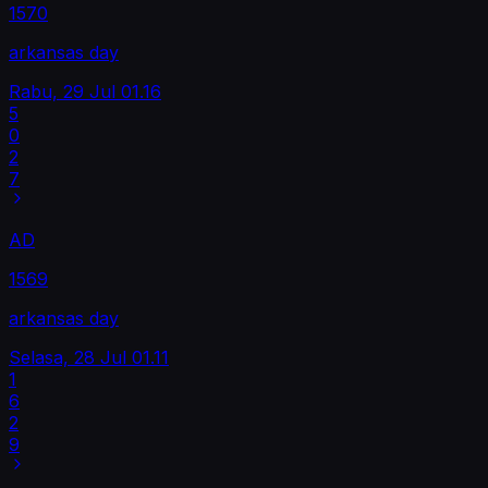
1570
arkansas day
Rabu, 29 Jul
01.16
5
0
2
7
AD
1569
arkansas day
Selasa, 28 Jul
01.11
1
6
2
9