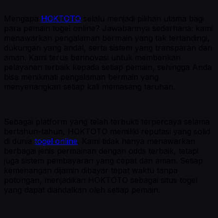
Mengapa
HOKTOTO
selalu menjadi pilihan utama bagi
para pemain togel online? Jawabannya sederhana: kami
menawarkan pengalaman bermain yang tak tertandingi,
dukungan yang andal, serta sistem yang transparan dan
aman. Kami terus berinovasi untuk memberikan
pelayanan terbaik kepada setiap pemain, sehingga Anda
bisa menikmati pengalaman bermain yang
menyenangkan setiap kali memasang taruhan.
Sebagai platform yang telah terbukti terpercaya selama
bertahun-tahun, HOKTOTO memiliki reputasi yang solid
di dunia
togel online
. Kami tidak hanya menawarkan
berbagai jenis permainan dengan odds terbaik, tetapi
juga sistem pembayaran yang cepat dan aman. Setiap
kemenangan dijamin dibayar tepat waktu tanpa
potongan, menjadikan HOKTOTO sebagai situs togel
yang dapat diandalkan oleh setiap pemain.