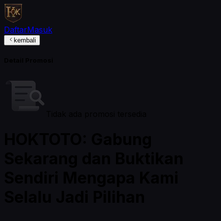
Daftar
Masuk
kembali
Detail Promosi
Tidak ada promosi tersedia
HOKTOTO: Gabung
Sekarang dan Buktikan
Sendiri Mengapa Kami
Selalu Jadi Pilihan