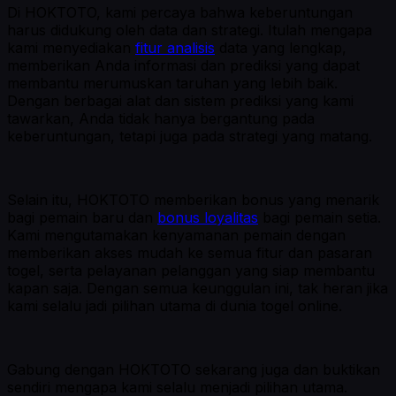
Di HOKTOTO, kami percaya bahwa keberuntungan
harus didukung oleh data dan strategi. Itulah mengapa
kami menyediakan
fitur analisis
data yang lengkap,
memberikan Anda informasi dan prediksi yang dapat
membantu merumuskan taruhan yang lebih baik.
Dengan berbagai alat dan sistem prediksi yang kami
tawarkan, Anda tidak hanya bergantung pada
keberuntungan, tetapi juga pada strategi yang matang.
Selain itu, HOKTOTO memberikan bonus yang menarik
bagi pemain baru dan
bonus loyalitas
bagi pemain setia.
Kami mengutamakan kenyamanan pemain dengan
memberikan akses mudah ke semua fitur dan pasaran
togel, serta pelayanan pelanggan yang siap membantu
kapan saja. Dengan semua keunggulan ini, tak heran jika
kami selalu jadi pilihan utama di dunia togel online.
Gabung dengan HOKTOTO sekarang juga dan buktikan
sendiri mengapa kami selalu menjadi pilihan utama.