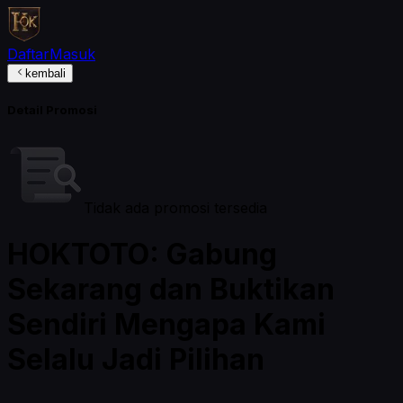
Daftar
Masuk
kembali
Detail Promosi
Tidak ada promosi tersedia
HOKTOTO: Gabung
Sekarang dan Buktikan
Sendiri Mengapa Kami
Selalu Jadi Pilihan