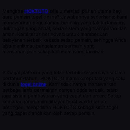
Mengapa
HOKTOTO
selalu menjadi pilihan utama bagi
para pemain togel online? Jawabannya sederhana: kami
menawarkan pengalaman bermain yang tak tertandingi,
dukungan yang andal, serta sistem yang transparan dan
aman. Kami terus berinovasi untuk memberikan
pelayanan terbaik kepada setiap pemain, sehingga Anda
bisa menikmati pengalaman bermain yang
menyenangkan setiap kali memasang taruhan.
Sebagai platform yang telah terbukti terpercaya selama
bertahun-tahun, HOKTOTO memiliki reputasi yang solid
di dunia
togel online
. Kami tidak hanya menawarkan
berbagai jenis permainan dengan odds terbaik, tetapi
juga sistem pembayaran yang cepat dan aman. Setiap
kemenangan dijamin dibayar tepat waktu tanpa
potongan, menjadikan HOKTOTO sebagai situs togel
yang dapat diandalkan oleh setiap pemain.